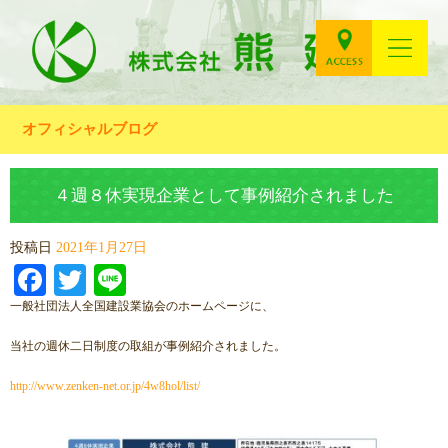
オフィシャルブログ
４週８休実現企業として事例紹介されました
投稿日
2021年1月27日
Facebook
Twitter
Line
一般社団法人全国建設業協会のホームページに、
当社の週休二日制度の取組が事例紹介されました。
http://www.zenken-net.or.jp/4w8hol/list/