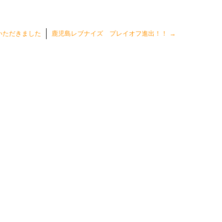
いただきました
鹿児島レブナイズ プレイオフ進出！！
→